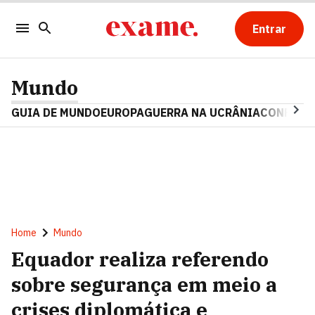
Entrar
Mundo
GUIA DE MUNDO
EUROPA
GUERRA NA UCRÂNIA
CONFLITO
Home
Mundo
Equador realiza referendo
sobre segurança em meio a
crises diplomática e