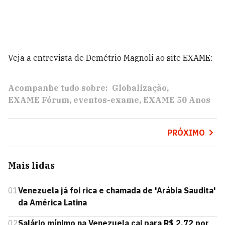
Veja a entrevista de Demétrio Magnoli ao site EXAME:
Acompanhe tudo sobre:
Globalização
EXAME Fórum
eventos-exame
EXAME 50 Anos
PRÓXIMO
Mais lidas
01
Venezuela já foi rica e chamada de 'Arábia Saudita'
da América Latina
02
Salário mínimo na Venezuela cai para R$ 2,72 por