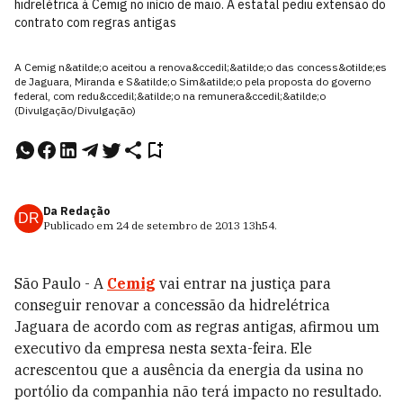
hidrelétrica à Cemig no início de maio. A estatal pediu extensão do
contrato com regras antigas
A Cemig n&atilde;o aceitou a renova&ccedil;&atilde;o das concess&otilde;es
de Jaguara, Miranda e S&atilde;o Sim&atilde;o pela proposta do governo
federal, com redu&ccedil;&atilde;o na remunera&ccedil;&atilde;o
(Divulgação/Divulgação)
Da Redação
DR
Publicado em
24 de setembro de 2013
13h54
.
São Paulo - A
Cemig
vai entrar na justiça para
conseguir renovar a concessão da hidrelétrica
Jaguara de acordo com as regras antigas, afirmou um
executivo da empresa nesta sexta-feira. Ele
acrescentou que a ausência da energia da usina no
portólio da companhia não terá impacto no resultado.