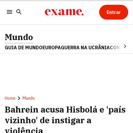
Entrar
Mundo
GUIA DE MUNDO
EUROPA
GUERRA NA UCRÂNIA
CONFLITO
Home
Mundo
Bahrein acusa Hisbolá e 'país
vizinho' de instigar a
violência