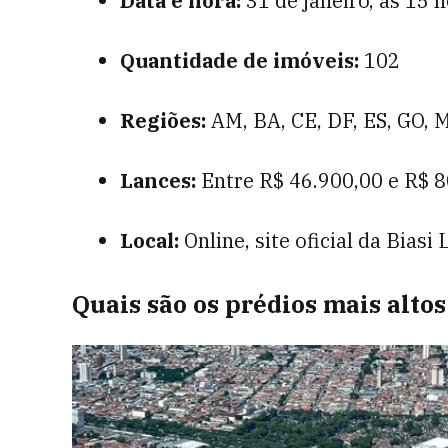
Data e hora:
31 de janeiro, às 15 
Quantidade de imóveis:
102
Regiões:
AM, BA, CE, DF, ES, GO, M
Lances:
Entre R$ 46.900,00 e R$ 
Local:
Online, site oficial da Biasi
Quais são os prédios mais alto