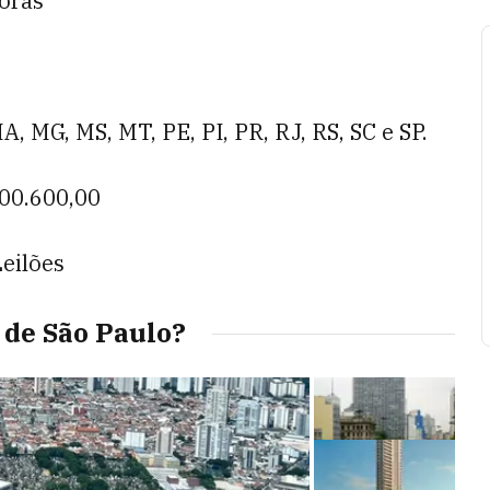
horas
A, MG, MS, MT, PE, PI, PR, RJ, RS, SC e SP.
800.600,00
 Leilões
s de São Paulo?