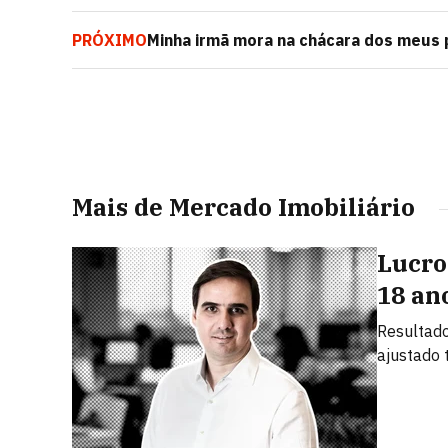
PRÓXIMO
Minha irmã mora na chácara dos meus pa
dela?
Mais de Mercado Imobiliário
Lucro
18 an
Resultado
ajustado 