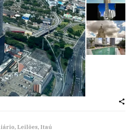
iário
Leilões
Itaú