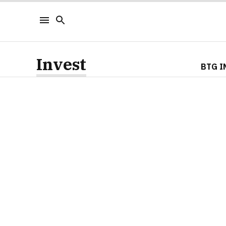
Invest
BTG I