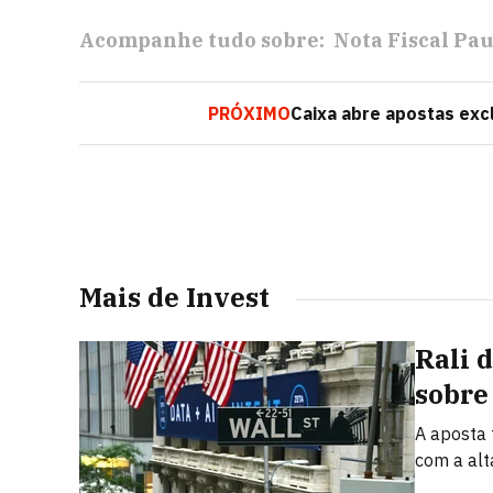
Acompanhe tudo sobre:
Nota Fiscal Pau
PRÓXIMO
Caixa abre apostas exc
Mais de Invest
Rali 
sobre 
A aposta 
com a alt