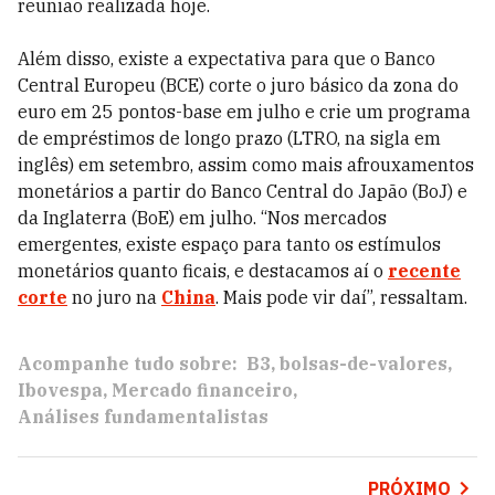
reunião realizada hoje.
Além disso, existe a expectativa para que o Banco
Central Europeu (BCE) corte o juro básico da zona do
euro em 25 pontos-base em julho e crie um programa
de empréstimos de longo prazo (LTRO, na sigla em
inglês) em setembro, assim como mais afrouxamentos
monetários a partir do Banco Central do Japão (BoJ) e
da Inglaterra (BoE) em julho. “Nos mercados
emergentes, existe espaço para tanto os estímulos
monetários quanto ficais, e destacamos aí o
recente
corte
no juro na
China
. Mais pode vir daí”, ressaltam.
Acompanhe tudo sobre:
B3
bolsas-de-valores
Ibovespa
Mercado financeiro
Análises fundamentalistas
PRÓXIMO