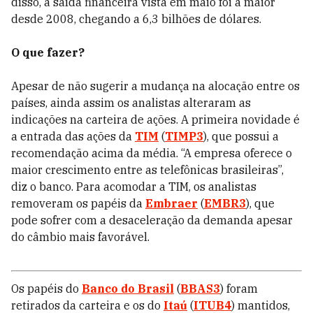
disso, a saída financeira vista em maio foi a maior
desde 2008, chegando a 6,3 bilhões de dólares.
O que fazer?
Apesar de não sugerir a mudança na alocação entre os
países, ainda assim os analistas alteraram as
indicações na carteira de ações. A primeira novidade é
a entrada das ações da
TIM
(
TIMP3
), que possui a
recomendação acima da média. “A empresa oferece o
maior crescimento entre as telefônicas brasileiras”,
diz o banco. Para acomodar a TIM, os analistas
removeram os papéis da
Embraer
(
EMBR3
), que
pode sofrer com a desaceleração da demanda apesar
do câmbio mais favorável.
Os papéis do
Banco do Brasil
(
BBAS3
) foram
retirados da carteira e os do
Itaú
(
ITUB4
) mantidos,