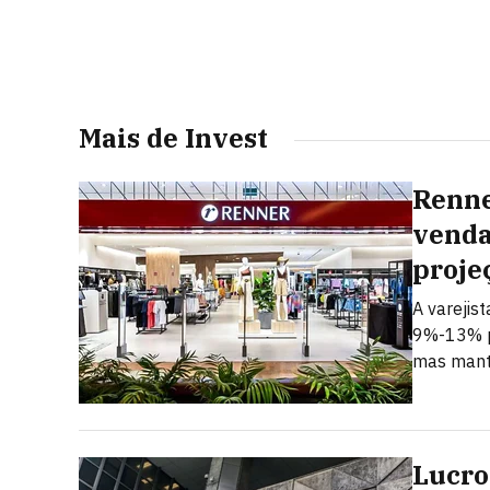
Mais de Invest
Renne
venda
proje
A varejis
9%-13% p
mas mant
Lucro