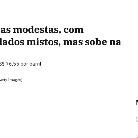
das modestas, com
dados mistos, mas sobe na
S$ 76,55 por barril
Getty Images)