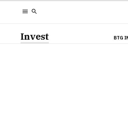
Invest
BTG I