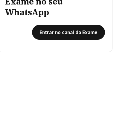
Exame no seu
WhatsApp
Entrar no canal da Exame