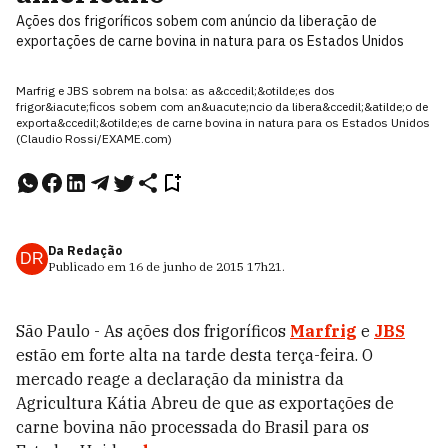
Ações dos frigoríficos sobem com anúncio da liberação de
exportações de carne bovina in natura para os Estados Unidos
Marfrig e JBS sobrem na bolsa: as a&ccedil;&otilde;es dos
frigor&iacute;ficos sobem com an&uacute;ncio da libera&ccedil;&atilde;o de
exporta&ccedil;&otilde;es de carne bovina in natura para os Estados Unidos
(Claudio Rossi/EXAME.com)
Da Redação
DR
Publicado em
16 de junho de 2015
17h21
.
São Paulo - As ações dos frigoríficos
Marfrig
e
JBS
estão em forte alta na tarde desta terça-feira. O
mercado reage a declaração da ministra da
Agricultura Kátia Abreu de que as exportações de
carne bovina não processada do Brasil para os