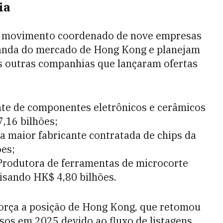
ia
um movimento coordenado de nove empresas
manda do mercado de Hong Kong e planejam
 as outras companhias que lançaram ofertas
te de componentes eletrônicos e cerâmicos
,16 bilhões;
a maior fabricante contratada de chips da
ões;
rodutora de ferramentas de microcorte
visando HK$ 4,80 bilhões.
orça a posição de Hong Kong, que retomou
rsos em 2025 devido ao fluxo de listagens