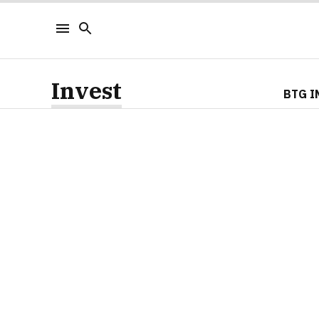
Invest
BTG I