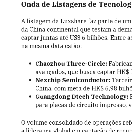
Onda de Listagens de Tecnolog
A listagem da Luxshare faz parte de 
da China continental que testam a de
captar juntas até US$ 6 bilhões. Entre
na mesma data estão:
Chaozhou Three-Circle:
Fabrican
avançados, que busca captar HK$ 7
Nexchip Semiconductor:
Terceir
China, com meta de HK$ 6,98 bilh
Guangdong Dtech Technology:
P
para placas de circuito impresso, 
O volume consolidado de operações ref
a liderança global em captação de recu