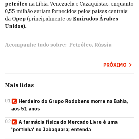
petróleo
na Líbia, Venezuela e Cazaquistão, enquanto
0,55 milhão seriam fornecidos pelos países centrais
da
Opep
(principalmente os
Emirados Árabes
Unidos).
Acompanhe tudo sobre:
Petróleo
Rússia
PRÓXIMO
Mais lidas
01
Herdeiro do Grupo Rodobens morre na Bahia,
aos 51 anos
02
A farmácia física do Mercado Livre é uma
'portinha' no Jabaquara; entenda