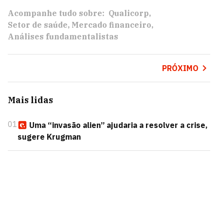
Acompanhe tudo sobre:
Qualicorp
Setor de saúde
Mercado financeiro
Análises fundamentalistas
PRÓXIMO
Mais lidas
01
Uma “invasão alien” ajudaria a resolver a crise,
sugere Krugman