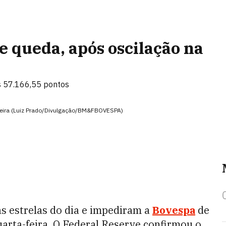
 queda, após oscilação na
s 57.166,55 pontos
-feira (Luiz Prado/Divulgação/BM&FBOVESPA)
as estrelas do dia e impediram a
Bovespa
de
uarta-feira. O Federal Reserve confirmou o