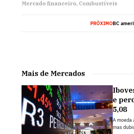
Mercado financeiro
Combustíveis
PRÓXIMO
BC ameri
Mais de Mercados
Ibove
e per
5,08
A moeda a
mas dubi