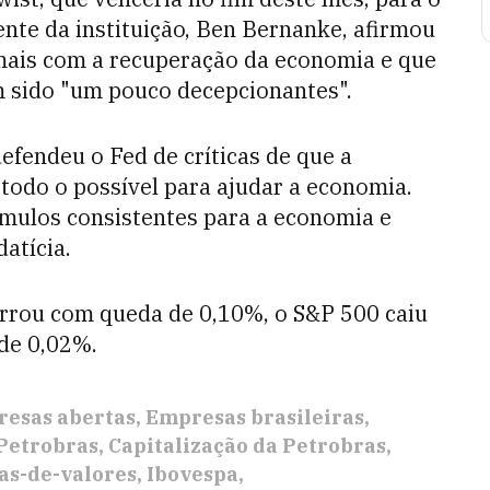
dente da instituição, Ben Bernanke, afirmou
emais com a recuperação da economia e que
 sido "um pouco decepcionantes".
efendeu o Fed de críticas de que a
todo o possível para ajudar a economia.
ímulos consistentes para a economia e
atícia.
rrou com queda de 0,10%, o S&P 500 caiu
de 0,02%.
esas abertas
Empresas brasileiras
Petrobras
Capitalização da Petrobras
as-de-valores
Ibovespa