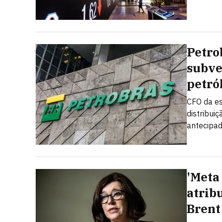
Petro
subve
petró
CFO da es
distribui
antecipad
'Meta 
atrib
Brent