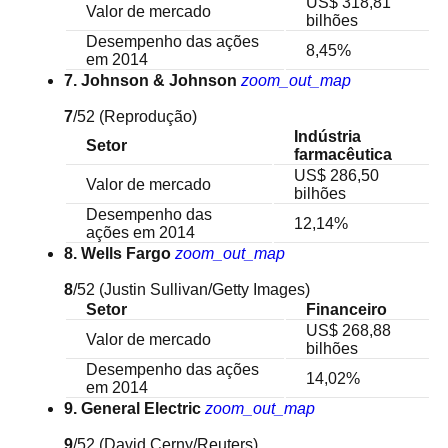
US$ 318,81
Valor de mercado
bilhões
Desempenho das ações
8,45%
em 2014
7. Johnson & Johnson
zoom_out_map
7
/52
(Reprodução)
Indústria
Setor
farmacêutica
US$ 286,50
Valor de mercado
bilhões
Desempenho das
12,14%
ações em 2014
8. Wells Fargo
zoom_out_map
8
/52
(Justin Sullivan/Getty Images)
Setor
Financeiro
US$ 268,88
Valor de mercado
bilhões
Desempenho das ações
14,02%
em 2014
9. General Electric
zoom_out_map
9
/52
(David Cerny/Reuters)