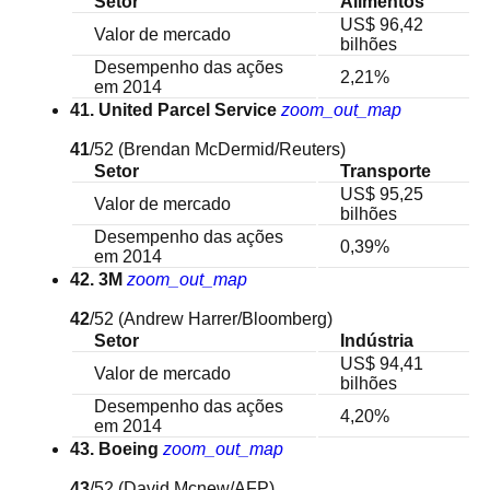
Setor
Alimentos
US$ 96,42
Valor de mercado
bilhões
Desempenho das ações
2,21%
em 2014
41. United Parcel Service
zoom_out_map
41
/52
(Brendan McDermid/Reuters)
Setor
Transporte
US$ 95,25
Valor de mercado
bilhões
Desempenho das ações
0,39%
em 2014
42. 3M
zoom_out_map
42
/52
(Andrew Harrer/Bloomberg)
Setor
Indústria
US$ 94,41
Valor de mercado
bilhões
Desempenho das ações
4,20%
em 2014
43. Boeing
zoom_out_map
43
/52
(David Mcnew/AFP)