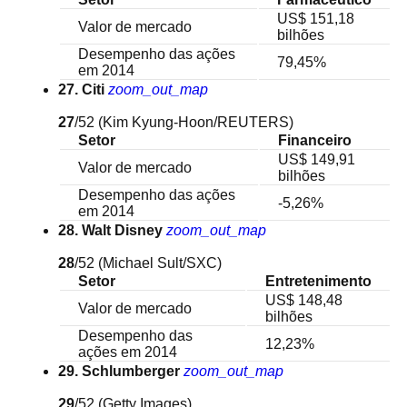
US$ 151,18
Valor de mercado
bilhões
Desempenho das ações
79,45%
em 2014
27. Citi
zoom_out_map
27
/52
(Kim Kyung-Hoon/REUTERS)
Setor
Financeiro
US$ 149,91
Valor de mercado
bilhões
Desempenho das ações
-5,26%
em 2014
28. Walt Disney
zoom_out_map
28
/52
(Michael Sult/SXC)
Setor
Entretenimento
US$ 148,48
Valor de mercado
bilhões
Desempenho das
12,23%
ações em 2014
29. Schlumberger
zoom_out_map
29
/52
(Getty Images)