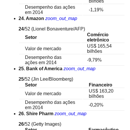
bilhões
Desempenho das ações
-1,19%
em 2014
24. Amazon
zoom_out_map
24
/52
(Lionel Bonaventure/AFP)
Comércio
Setor
eletrônico
US$ 165,54
Valor de mercado
bilhões
Desempenho das
-9,79%
ações em 2014
25. Bank of America
zoom_out_map
25
/52
(Jin Lee/Bloomberg)
Setor
Financeiro
US$ 163,20
Valor de mercado
bilhões
Desempenho das ações
-0,20%
em 2014
26. Shire Pharm
zoom_out_map
26
/52
(Getty Images)
Setor
Farmacêutico