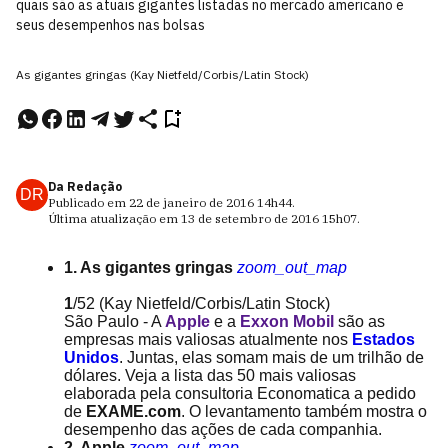
quais são as atuais gigantes listadas no mercado americano e
seus desempenhos nas bolsas
As gigantes gringas (Kay Nietfeld/Corbis/Latin Stock)
Da Redação
DR
Publicado em
22 de janeiro de 2016
14h44
.
Última atualização em
13 de setembro de 2016
15h07
.
1. As gigantes gringas
zoom_out_map
1
/52
(Kay Nietfeld/Corbis/Latin Stock)
São Paulo - A
Apple
e a
Exxon Mobil
são as
empresas mais valiosas atualmente nos
Estados
Unidos
. Juntas, elas somam mais de um trilhão de
dólares. Veja a lista das 50 mais valiosas
elaborada pela consultoria Economatica a pedido
de
EXAME.com
. O levantamento também mostra o
desempenho das ações de cada companhia.
2. Apple
zoom_out_map