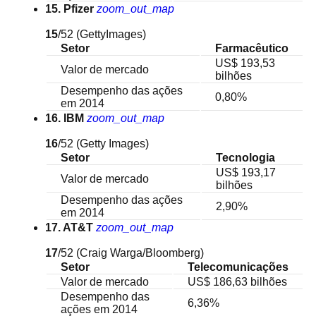
15. Pfizer
zoom_out_map
15
/52
(GettyImages)
Setor
Farmacêutico
US$ 193,53
Valor de mercado
bilhões
Desempenho das ações
0,80%
em 2014
16. IBM
zoom_out_map
16
/52
(Getty Images)
Setor
Tecnologia
US$ 193,17
Valor de mercado
bilhões
Desempenho das ações
2,90%
em 2014
17. AT&T
zoom_out_map
17
/52
(Craig Warga/Bloomberg)
Setor
Telecomunicações
Valor de mercado
US$ 186,63 bilhões
Desempenho das
6,36%
ações em 2014