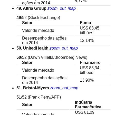
4,77%
ações em 2014
49. Altria Group
zoom_out_map
49
/52
(Stock Exchange)
Setor
Fumo
US$ 83,45
Valor de mercado
bilhões
Desempenho das ações
12,14%
em 2014
50. UnitedHealth
zoom_out_map
50
/52
(Dawn Villella/Bloomberg News)
Setor
Financeiro
US$ 83,34
Valor de mercado
bilhões
Desempenho das ações
13,90%
em 2014
51. Bristol-Myers
zoom_out_map
51
/52
(Frank Perry/AFP)
Indústria
Setor
Farmacêutica
US$ 81,09
Valor de mercado