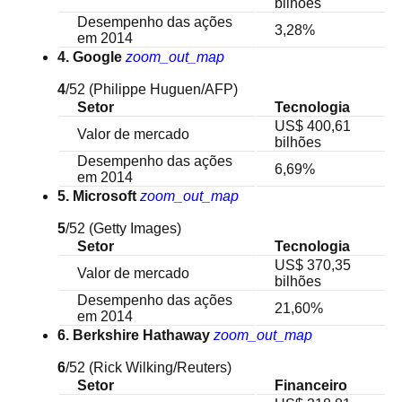
bilhões
Desempenho das ações
3,28%
em 2014
4. Google
zoom_out_map
4
/52
(Philippe Huguen/AFP)
Setor
Tecnologia
US$ 400,61
Valor de mercado
bilhões
Desempenho das ações
6,69%
em 2014
5. Microsoft
zoom_out_map
5
/52
(Getty Images)
Setor
Tecnologia
US$ 370,35
Valor de mercado
bilhões
Desempenho das ações
21,60%
em 2014
6. Berkshire Hathaway
zoom_out_map
6
/52
(Rick Wilking/Reuters)
Setor
Financeiro