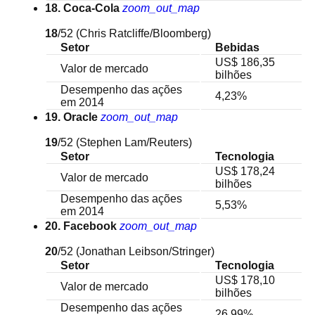
18. Coca-Cola
zoom_out_map
18
/52
(Chris Ratcliffe/Bloomberg)
Setor
Bebidas
US$ 186,35
Valor de mercado
bilhões
Desempenho das ações
4,23%
em 2014
19. Oracle
zoom_out_map
19
/52
(Stephen Lam/Reuters)
Setor
Tecnologia
US$ 178,24
Valor de mercado
bilhões
Desempenho das ações
5,53%
em 2014
20. Facebook
zoom_out_map
20
/52
(Jonathan Leibson/Stringer)
Setor
Tecnologia
US$ 178,10
Valor de mercado
bilhões
Desempenho das ações
26,99%