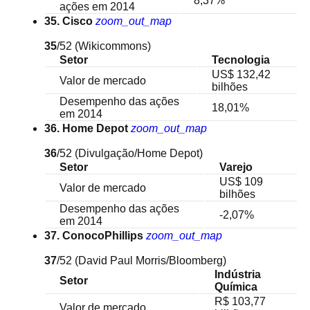
8,37%
ações em 2014
35. Cisco
zoom_out_map
35
/52
(Wikicommons)
Setor
Tecnologia
US$ 132,42
Valor de mercado
bilhões
Desempenho das ações
18,01%
em 2014
36. Home Depot
zoom_out_map
36
/52
(Divulgação/Home Depot)
Setor
Varejo
US$ 109
Valor de mercado
bilhões
Desempenho das ações
-2,07%
em 2014
37. ConocoPhillips
zoom_out_map
37
/52
(David Paul Morris/Bloomberg)
Indústria
Setor
Química
R$ 103,77
Valor de mercado