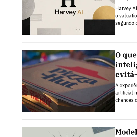
Harvey AI
o valuati
segundo o
O que
inteli
evitá
A experiê
artificia
chances 
Model