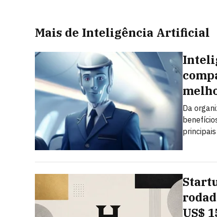
Mais de Inteligência Artificial
Inteli
compa
melho
Da organi
benefícios
principai
Start
rodad
US$ 1