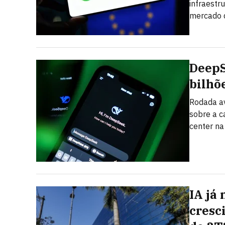
infraestru
mercado 
DeepS
bilhõ
Rodada av
sobre a c
center na
IA já
cresc