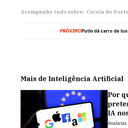
Acompanhe tudo sobre:
Coreia do Nort
PRÓXIMO
Putin dá carro de lu
Mais de Inteligência Artificial
Por q
prete
IA no
Analistas