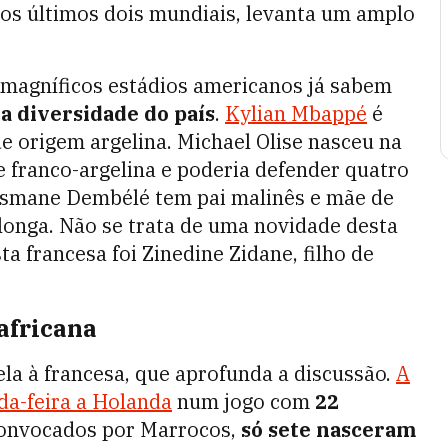
a nos últimos dois mundiais, levanta um amplo
os magníficos estádios americanos já sabem
da diversidade do país
.
Kylian Mbappé
é
e origem argelina. Michael Olise nasceu na
ãe franco-argelina e poderia defender quatro
Ousmane Dembélé tem pai malinês e mãe de
 longa. Não se trata de uma novidade desta
a francesa foi Zinedine Zidane, filho de
africana
ela à francesa, que aprofunda a discussão.
A
da-feira a Holanda
num jogo com
22
convocados por Marrocos,
só sete nasceram