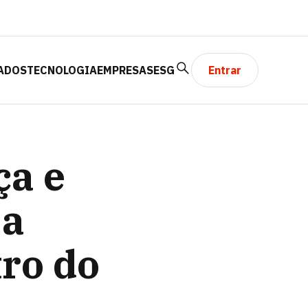
ADOS
TECNOLOGIA
EMPRESAS
ESG
Entrar
 CAMPO NA COPA
ça e
 a
tro do