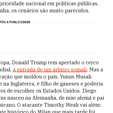
prioridade nacional em políticas públicas.
ha, os cenários são muito parecidos.
PÓS A PUBLICIDADE
 Copa, Donald Trump tem apertado o cerco
ndial,
a entrada de um árbitro somali
. Mas a
gração que moldou o país. Yunus Musah
 na Inglaterra, é filho de ganeses e poderia
tes de escolher os Estados Unidos. Diego
ns nasceu na Alemanha, de mãe alemã e pai
aicano. O atacante Timothy Weah vai além:
nte histórico do Milan que mais tarde foi