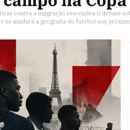
campo na Copa
ticas contra a imigração reacendeu o debate so
 é se mudará a geografia do futebol nos próxim