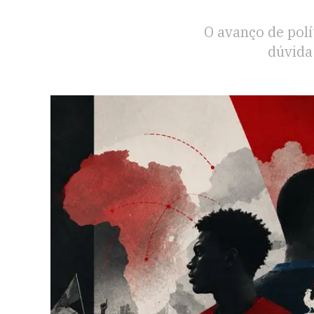
O avanço de polí
dúvida