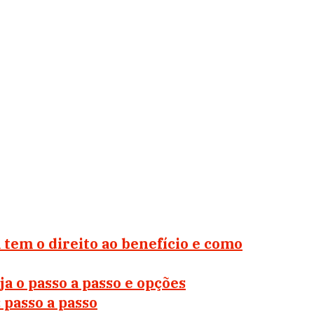
 tem o direito ao benefício e como
a o passo a passo e opções
 passo a passo