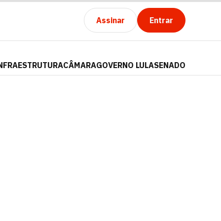
Assinar
Entrar
NFRAESTRUTURA
CÂMARA
GOVERNO LULA
SENADO