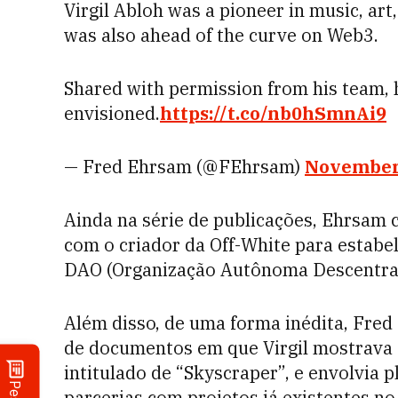
Virgil Abloh was a pioneer in music, ar
was also ahead of the curve on Web3.
Shared with permission from his team, h
envisioned.
https://t.co/nb0hSmnAi9
— Fred Ehrsam (@FEhrsam)
November 
Ainda na série de publicações, Ehrsam
com o criador da Off-White para estabe
DAO (Organização Autônoma Descentral
Além disso, de uma forma inédita, Fred
de documentos em que Virgil mostrava a
intitulado de “Skyscraper”, e envolvia 
parcerias com projetos já existentes no