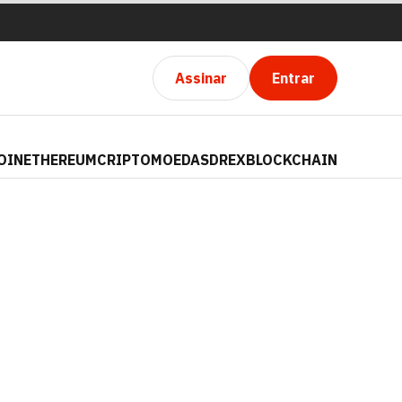
Assinar
Entrar
OIN
ETHEREUM
CRIPTOMOEDAS
DREX
BLOCKCHAIN