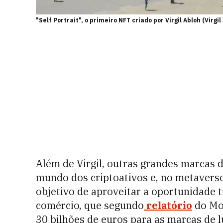
"Self Portrait", o primeiro NFT criado por Virgil Abloh (Virgi
Além de Virgil, outras grandes marcas 
mundo dos criptoativos e, no metavers
objetivo de aproveitar a oportunidade t
comércio, que segundo
relatório
do Mor
30 bilhões de euros para as marcas de l