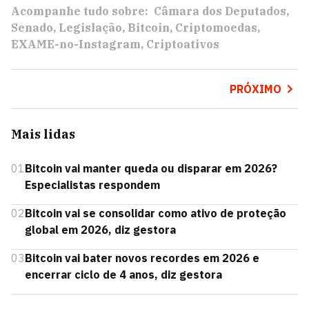
Acompanhe tudo sobre:
Câmara dos Deputados
Senado
Legislação
Bitcoin
Criptomoedas
EXAME-no-Instagram
Criptoativos
PRÓXIMO
Mais lidas
01
Bitcoin vai manter queda ou disparar em 2026?
Especialistas respondem
02
Bitcoin vai se consolidar como ativo de proteção
global em 2026, diz gestora
03
Bitcoin vai bater novos recordes em 2026 e
encerrar ciclo de 4 anos, diz gestora