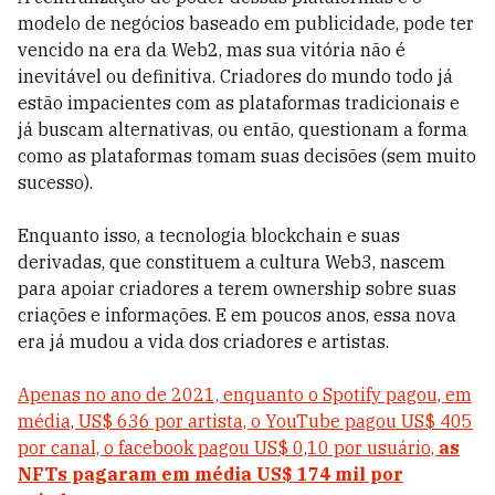
modelo de negócios baseado em publicidade, pode ter
vencido na era da Web2, mas sua vitória não é
inevitável ou definitiva. Criadores do mundo todo já
estão impacientes com as plataformas tradicionais e
já buscam alternativas, ou então, questionam a forma
como as plataformas tomam suas decisões (sem muito
sucesso).
Enquanto isso, a tecnologia blockchain e suas
derivadas, que constituem a cultura Web3, nascem
para apoiar criadores a terem ownership sobre suas
criações e informações. E em poucos anos, essa nova
era já mudou a vida dos criadores e artistas.
Apenas no ano de 2021, enquanto o Spotify pagou, em
média, US$ 636 por artista, o YouTube pagou US$ 405
por canal, o facebook pagou US$ 0,10 por usuário,
as
NFTs pagaram em média US$ 174 mil por