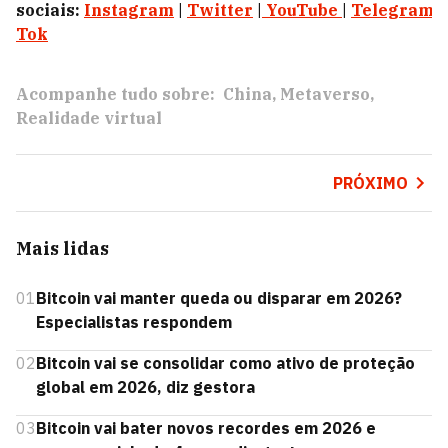
sociais:
Instagram
|
Twitter
|
YouTube
|
Telegram
|
Tok
Acompanhe tudo sobre:
China
Metaverso
Realidade virtual
PRÓXIMO
Mais lidas
01
Bitcoin vai manter queda ou disparar em 2026?
Especialistas respondem
02
Bitcoin vai se consolidar como ativo de proteção
global em 2026, diz gestora
03
Bitcoin vai bater novos recordes em 2026 e