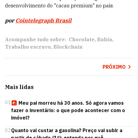
desenvolvimento do "cacau premium" no país.
por
Cointelegraph Brasil
Acompanhe tudo sobre:
Chocolate
Bahia
Trabalho escravo
Blockchain
PRÓXIMO
Mais lidas
01
Meu pai morreu há 30 anos. Só agora vamos
fazer o inventário: o que pode acontecer com o
imóvel?
02
Quanto vai custar a gasolina? Preço vai subir a
partir de sábado (1º); entenda por quê