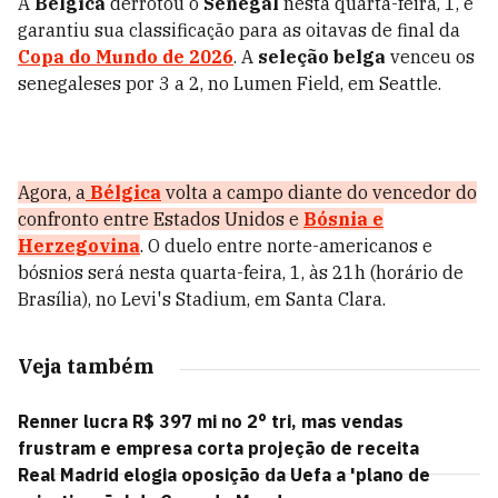
A
Bélgica
derrotou o
Senegal
nesta quarta-feira, 1, e
garantiu sua classificação para as oitavas de final da
Copa do Mundo de 2026
. A
seleção belga
venceu os
senegaleses por 3 a 2, no Lumen Field, em Seattle.
Agora, a
Bélgica
volta a campo diante do vencedor do
confronto entre Estados Unidos e
Bósnia e
Herzegovina
. O duelo entre norte-americanos e
bósnios será nesta quarta-feira, 1, às 21h (horário de
Brasília), no Levi's Stadium, em Santa Clara.
Veja também
Renner lucra R$ 397 mi no 2° tri, mas vendas
frustram e empresa corta projeção de receita
Real Madrid elogia oposição da Uefa a 'plano de