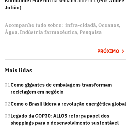
Emmanuel Macron
na semana anterior.
(Por André
Julião)
Acompanhe tudo sobre:
infra-cidadã
Oceanos
Água
Indústria farmacêutica
Pesquisa
PRÓXIMO
Mais lidas
01
Como gigantes de embalagens transformam
reciclagem em negócio
02
Como o Brasil lidera a revolução energética global
03
Legado da COP30: ALLOS reforça papel dos
shoppings para o desenvolvimento sustentável