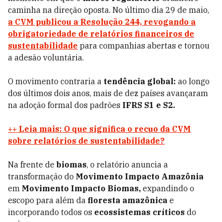
caminha na direção oposta. No último dia 29 de maio,
a CVM publicou a Resolução 244, revogando a
obrigatoriedade de relatórios financeiros de
sustentabilidade
para companhias abertas e tornou
a adesão voluntária.
O movimento contraria a
tendência global:
ao longo
dos últimos dois anos, mais de dez países avançaram
na adoção formal dos padrões
IFRS S1 e S2.
++ Leia mais: O que significa o recuo da CVM
sobre relatórios de sustentabilidade?
Na frente de
biomas
, o relatório anuncia a
transformação do
Movimento Impacto Amazônia
em
Movimento Impacto Biomas,
expandindo o
escopo para além da
floresta amazônica
e
incorporando todos os
ecossistemas críticos
do