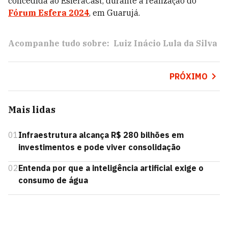
concedida ao EsferaCast, durante a realização do
Fórum Esfera 2024
, em Guarujá.
Acompanhe tudo sobre:
Luiz Inácio Lula da Silva
PRÓXIMO
Mais lidas
01
Infraestrutura alcança R$ 280 bilhões em
investimentos e pode viver consolidação
02
Entenda por que a inteligência artificial exige o
consumo de água