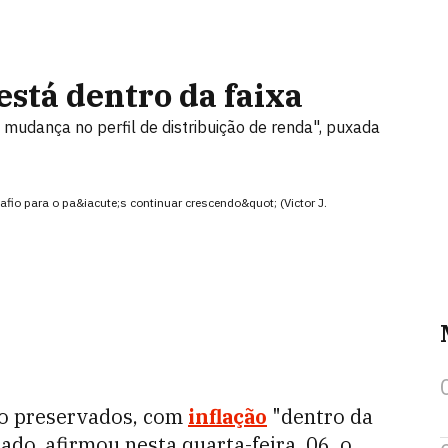
está dentro da faixa
mudança no perfil de distribuição de renda", puxada
io para o pa&iacute;s continuar crescendo&quot; (Victor J.
ão preservados, com
inflação
"dentro da
ado, afirmou nesta quarta-feira, 06, o