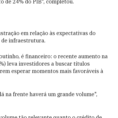
o de 24% do PIB", completou.
ustração em relação às expectativas do
de infraestrutura.
outinho, é financeiro: o recente aumento na
0%) leva investidores a buscar títulos
erem esperar momentos mais favoráveis à
lá na frente haverá um grande volume",
olume tão relevante quanto o crédito de