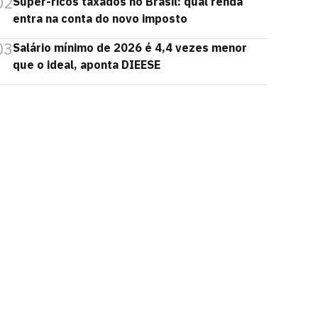
02
Super-ricos taxados no Brasil: qual renda
entra na conta do novo imposto
03
Salário mínimo de 2026 é 4,4 vezes menor
que o ideal, aponta DIEESE