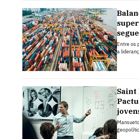
Balan
super
segue
Entre os 
a lideran
Saint
Pactu
joven
Mansueto 
geopolíti