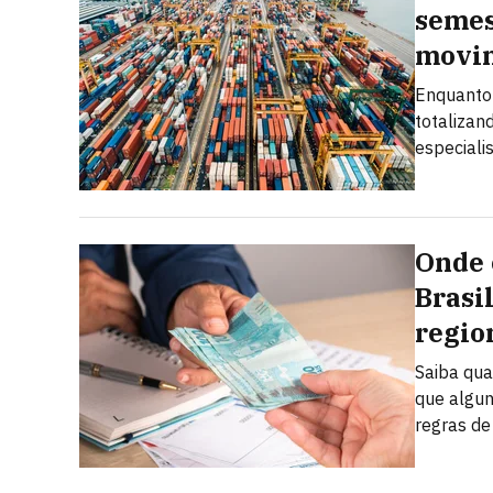
semes
movi
Enquanto 
totalizan
especiali
Onde 
Brasi
regio
Saiba qua
que algun
regras de