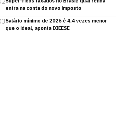
02
Super-ricos taxados no Brasil: qual renda
entra na conta do novo imposto
03
Salário mínimo de 2026 é 4,4 vezes menor
que o ideal, aponta DIEESE