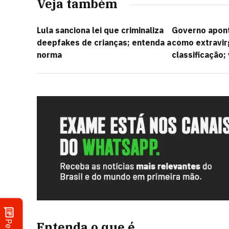
Veja também
Lula sanciona lei que criminaliza
Governo apont
deepfakes de crianças; entenda a
como extravir
norma
classificação;
Entenda o que é