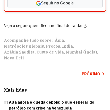
Seguir no Google
Veja a seguir quem ficou no final do ranking:
Acompanhe tudo sobre:
Ásia
Metrópoles globais
Preços
Índia
Arábia Saudita
Custo de vida
Mumbai (Índia)
Nova Deli
PRÓXIMO
Mais lidas
01
Alta agora e queda depois: o que esperar do
petróleo com crise na Venezuela