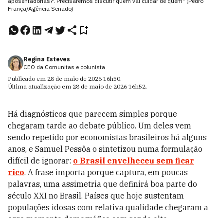
aposentadorias?'. Precisaremos discutir quem vai cuidar de quem" (Pedro
França/Agência Senado)
Regina Esteves
CEO da Comunitas e colunista
Publicado em
28 de maio de 2026
16h50
.
Última atualização em
28 de maio de 2026
16h52
.
Há diagnósticos que parecem simples porque
chegaram tarde ao debate público. Um deles vem
sendo repetido por economistas brasileiros há alguns
anos, e Samuel Pessôa o sintetizou numa formulação
difícil de ignorar:
o Brasil envelheceu sem ficar
rico
. A frase importa porque captura, em poucas
palavras, uma assimetria que definirá boa parte do
século XXI no Brasil. Países que hoje sustentam
populações idosas com relativa qualidade chegaram a