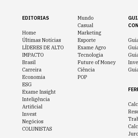
EDITORIAS
Mundo
GUI
Casual
CO
Home
Marketing
Últimas Notícias
Esporte
Gui
LÍDERES DE ALTO
Exame Agro
Gui
IMPACTO
Tecnologia
Gui
Brasil
Future of Money
Inv
Carreira
Ciência
Guia
Economia
POP
ESG
FER
Exame Insight
Inteligência
Cal
Artificial
Res
Invest
Tra
Negócios
Cal
COLUNISTAS
Jur