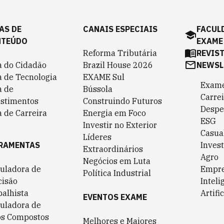
AS DE
CANAIS ESPECIAIS
FACUL
NTEÚDO
EXAME
Reforma Tributária
REVIS
a do Cidadão
Brazil House 2026
NEWSL
a de Tecnologia
EXAME Sul
Exame
a de
Bússola
Carrei
estimentos
Construindo Futuros
Despe
 de Carreira
Energia em Foco
ESG
Investir no Exterior
Casua
Líderes
RAMENTAS
Invest
Extraordinários
Agro
Negócios em Luta
culadora de
Empr
Política Industrial
cisão
Inteli
balhista
Artific
EVENTOS EXAME
culadora de
os Compostos
Melhores e Maiores