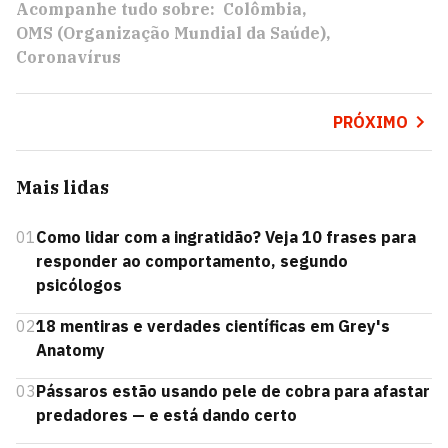
Acompanhe tudo sobre:
Colômbia
OMS (Organização Mundial da Saúde)
Coronavírus
PRÓXIMO
Mais lidas
01
Como lidar com a ingratidão? Veja 10 frases para
responder ao comportamento, segundo
psicólogos
02
18 mentiras e verdades científicas em Grey's
Anatomy
03
Pássaros estão usando pele de cobra para afastar
predadores — e está dando certo