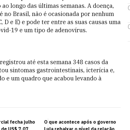
 ao longo das últimas semanas. A doença,
até no Brasil, não é ocasionada por nenhum
C, D e E) e pode ter entre as suas causas uma
ovid-19 e um tipo de adenovírus.
 registrou até esta semana 348 casos da
ou sintomas gastrointestinais, icterícia e,
ado e um quadro que acabou levando à
cial fecha julho
O que acontece após o governo
 de US$ 7,07
Lula rebaixar o nível da relação