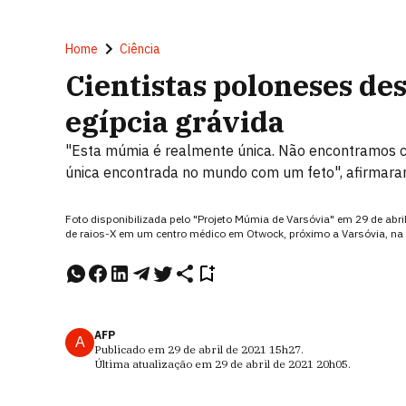
Home
Ciência
Cientistas poloneses d
egípcia grávida
"Esta múmia é realmente única. Não encontramos ca
única encontrada no mundo com um feto", afirmaram
Foto disponibilizada pelo "Projeto Múmia de Varsóvia" em 29 de ab
de raios-X em um centro médico em Otwock, próximo a Varsóvia, na
AFP
A
Publicado em
29 de abril de 2021
15h27
.
Última atualização em
29 de abril de 2021
20h05
.