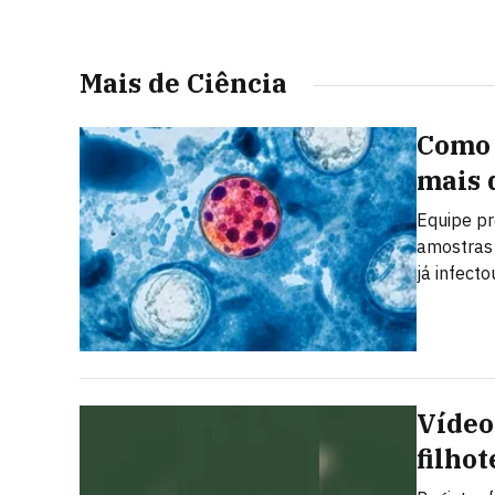
Mais de Ciência
Como 
mais 
Equipe pr
amostras 
já infect
Vídeo
filho