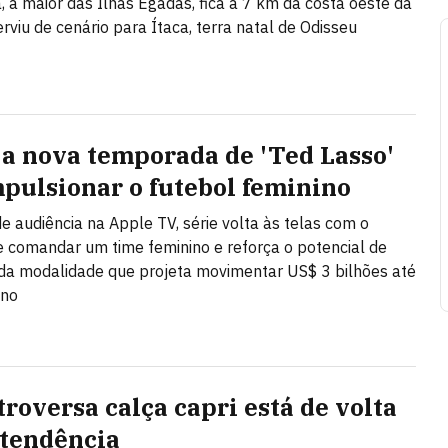
, a maior das Ilhas Egadas, fica a 7 km da costa oeste da
serviu de cenário para Ítaca, terra natal de Odisseu
a nova temporada de 'Ted Lasso'
mpulsionar o futebol feminino
e audiência na Apple TV, série volta às telas com o
e comandar um time feminino e reforça o potencial de
a modalidade que projeta movimentar US$ 3 bilhões até
ano
troversa calça capri está de volta
tendência