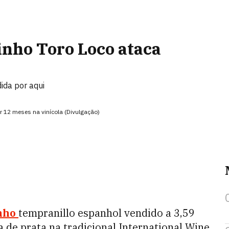
inho Toro Loco ataca
ida por aqui
r 12 meses na vinícola (Divulgação)
nho
tempranillo espanhol vendido a 3,59
 de prata na tradicional International Wine