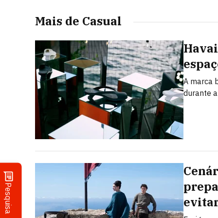
Mais de Casual
Havai
espaç
A marca b
durante 
Cenári
prepa
Pesquisa
evita