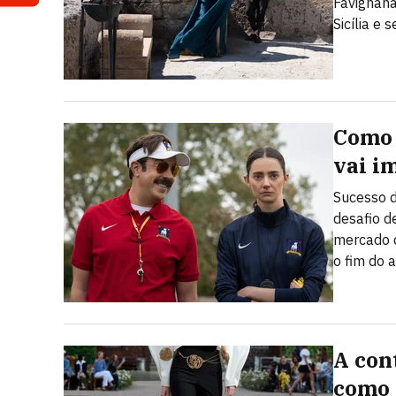
Favignana
Sicília e 
Como 
vai i
Sucesso d
desafio d
mercado d
o fim do 
A con
como 