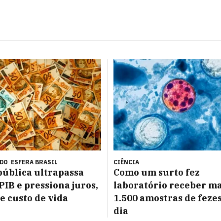
ÚDO
ESFERA BRASIL
CIÊNCIA
pública ultrapassa
Como um surto fez
PIB e pressiona juros,
laboratório receber ma
 e custo de vida
1.500 amostras de feze
dia