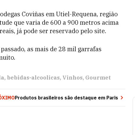
Bodegas Coviñas em Utiel-Requena, região
tude que varia de 600 a 900 metros acima
reais, já pode ser reservado pelo site.
 passado, as mais de 28 mil garrafas
muito.
da
bebidas-alcoolicas
Vinhos
Gourmet
ÓXIMO
Produtos brasileiros são destaque em Paris