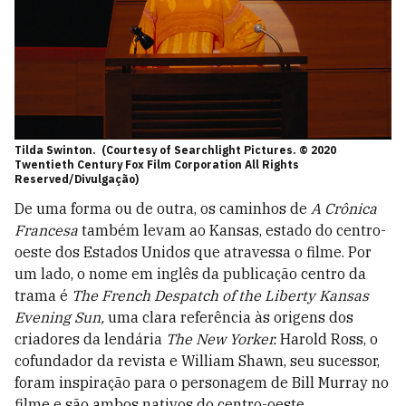
Tilda Swinton. (Courtesy of Searchlight Pictures. © 2020
Twentieth Century Fox Film Corporation All Rights
Reserved/Divulgação)
De uma forma ou de outra, os caminhos de
A Crônica
Francesa
também levam ao Kansas, estado do centro-
oeste dos Estados Unidos que atravessa o filme. Por
um lado, o nome em inglês da publicação centro da
trama é
The French Despatch of the Liberty Kansas
Evening Sun,
uma clara referência às origens dos
criadores da lendária
The New Yorker.
Harold Ross, o
cofundador da revista e William Shawn, seu sucessor,
foram inspiração para o personagem de Bill Murray no
filme e são ambos nativos do centro-oeste.