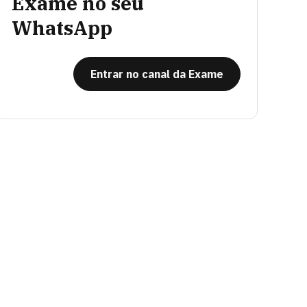
Exame no seu
WhatsApp
Entrar no canal da Exame