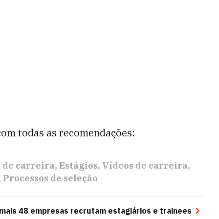
 com todas as recomendações:
 de carreira
Estágios
Vídeos de carreira
Processos de seleção
e mais 48 empresas recrutam estagiários e trainees