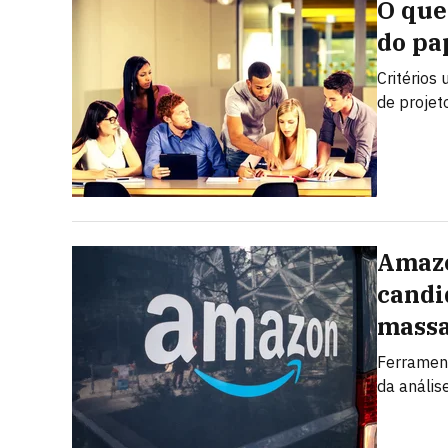
O que
do pa
Critérios
de projet
Amazo
candi
mass
Ferrament
da anális