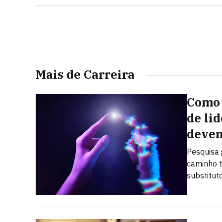
Mais de Carreira
Como 
de li
devem
Pesquisa 
caminho t
substitut