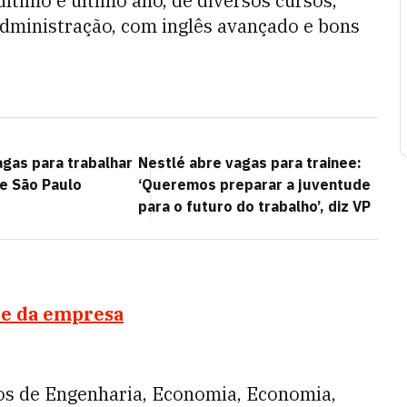
último e último ano, de diversos cursos,
ministração, com inglês avançado e bons
agas para trabalhar
Nestlé abre vagas para trainee:
e São Paulo
‘Queremos preparar a juventude
para o futuro do trabalho’, diz VP
te da empresa
os de Engenharia, Economia, Economia,