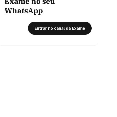
Exame no seu
WhatsApp
Entrar no canal da Exame