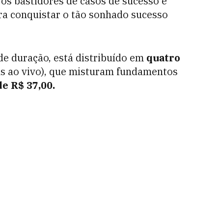
os bastidores de casos de sucesso e
ra conquistar o tão sonhado sucesso
de duração, está distribuído em
quatro
as ao vivo), que misturam fundamentos
e R$ 37,00.