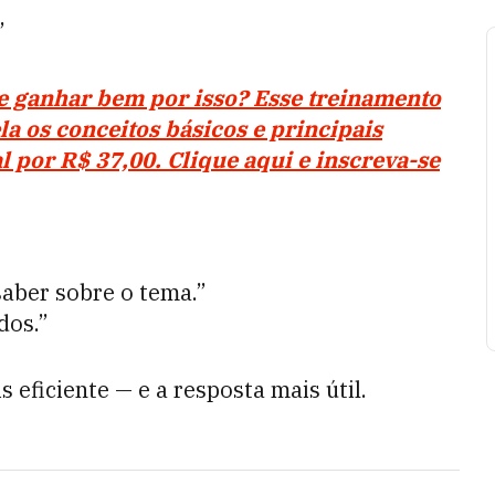
”
 e ganhar bem por isso? Esse treinamento
a os conceitos básicos e principais
al por R$ 37,00. Clique aqui e inscreva-se
aber sobre o tema.”
dos.”
eficiente — e a resposta mais útil.