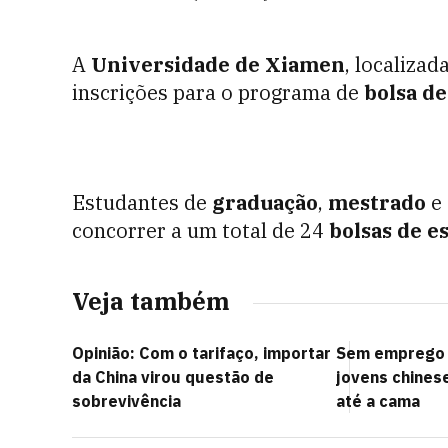
A
Universidade de Xiamen
, localiza
inscrições para o programa de
bolsa de
Estudantes de
graduação
,
mestrado
e
concorrer a um total de 24
bolsas de e
Veja também
Opinião: Com o tarifaço, importar
Sem emprego e
da China virou questão de
jovens chinese
sobrevivência
até a cama