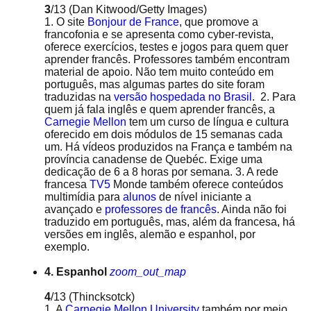
3
/13
(Dan Kitwood/Getty Images)
1. O site
Bonjour de France
, que promove a
francofonia e se apresenta como cyber-revista,
oferece exercícios, testes e jogos para quem quer
aprender francês. Professores também encontram
material de apoio. Não tem muito conteúdo em
português, mas algumas partes do site foram
traduzidas na
versão hospedada no Brasil
. 2. Para
quem já fala inglês e quem aprender francês, a
Carnegie Mellon
tem um curso de língua e cultura
oferecido em dois módulos de 15 semanas cada
um. Há vídeos produzidos na França e também na
província canadense de Quebéc. Exige uma
dedicação de 6 a 8 horas por semana. 3. A rede
francesa
TV5
Monde também oferece conteúdos
multimídia para
alunos
de nível iniciante a
avançado e
professores de francê
s
. Ainda não foi
traduzido em português, mas, além da francesa, há
versões em inglês, alemão e espanhol, por
exemplo.
4. Espanhol
zoom_out_map
4
/13
(Thincksotck)
1. A
Carnegie Mellon University
também por meio