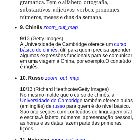
gramática. Tem o alfabeto, ortografia,
substantivos, adjetivos, verbos, pronomes,
números, meses e dias da semana.
9. Chinês
zoom_out_map
9
/13
(Getty Images)
A Universidade de Cambridge oferece um
curso
básico de chinês,
útil para quem precisa aprender
algumas expressões funcionais para se comunicar
em uma viagem à China, por exemplo.O conteúdo
é inglês.
10. Russo
zoom_out_map
10
/13
(Richard Heathcote/Getty Images)
No mesmo molde que o curso de chinês, a
Universidade de Cambridg
e também oferece aulas
(em inglês) de
russo
para quem é do nível básico.
São oito seções com conteúdos de linguagem oral
e escrita.Alfabeto, números, apresentação pessoal,
as horas e as datas fazem parte das primeiras
lições.
11. Hebraico
zoom_out_map