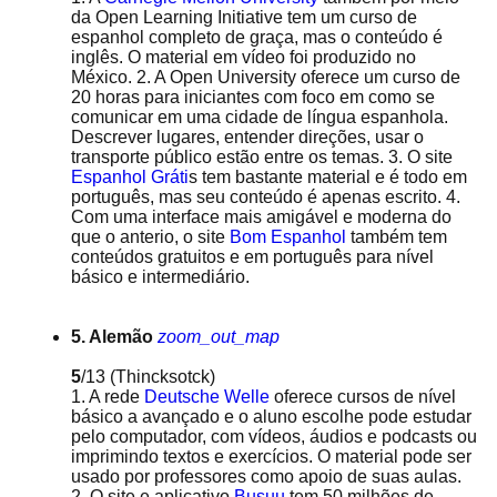
da Open Learning Initiative tem um curso de
espanhol completo de graça, mas o conteúdo é
inglês. O material em vídeo foi produzido no
México. 2. A Open University oferece um curso de
20 horas para iniciantes com foco em como se
comunicar em uma cidade de língua espanhola.
Descrever lugares, entender direções, usar o
transporte público estão entre os temas. 3. O site
Espanhol Gráti
s tem bastante material e é todo em
português, mas seu conteúdo é apenas escrito. 4.
Com uma interface mais amigável e moderna do
que o anterio, o site
Bom Espanhol
também tem
conteúdos gratuitos e em português para nível
básico e intermediário.
5. Alemão
zoom_out_map
5
/13
(Thincksotck)
1. A rede
Deutsche Welle
oferece cursos de nível
básico a avançado e o aluno escolhe pode estudar
pelo computador, com vídeos, áudios e podcasts ou
imprimindo textos e exercícios. O material pode ser
usado por professores como apoio de suas aulas.
2. O site e aplicativo
Busuu
tem 50 milhões de