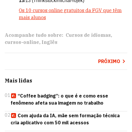
13
/13
(Thinkstock/michal-rojek)
Os 10 cursos online gratuitos da FGV que têm
mais alunos
Acompanhe tudo sobre:
Cursos de idiomas
cursos-online
Inglês
PRÓXIMO
Mais lidas
01
“Coffee badging”: o que é e como esse
fenômeno afeta sua imagem no trabalho
02
Com ajuda da IA, mãe sem formação técnica
cria aplicativo com 50 mil acessos