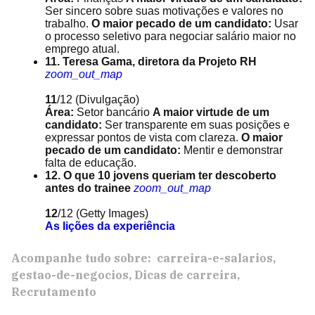
Ser sincero sobre suas motivações e valores no
trabalho.
O maior pecado de um candidato:
Usar
o processo seletivo para negociar salário maior no
emprego atual.
11. Teresa Gama, diretora da Projeto RH
zoom_out_map
11
/12
(Divulgação)
Área:
Setor bancário
A maior virtude de um
candidato:
Ser transparente em suas posições e
expressar pontos de vista com clareza.
O maior
pecado de um candidato:
Mentir e demonstrar
falta de educação.
12. O que 10 jovens queriam ter descoberto
antes do trainee
zoom_out_map
12
/12
(Getty Images)
As lições da experiência
Acompanhe tudo sobre:
carreira-e-salarios
gestao-de-negocios
Dicas de carreira
Recrutamento