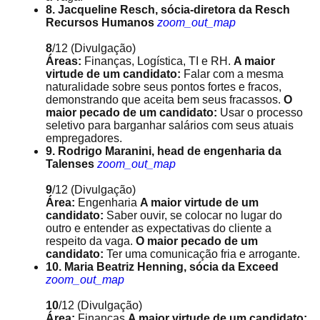
8. Jacqueline Resch, sócia-diretora da Resch
Recursos Humanos
zoom_out_map
8
/12
(Divulgação)
Áreas:
Finanças, Logística, TI e RH.
A maior
virtude de um candidato:
Falar com a mesma
naturalidade sobre seus pontos fortes e fracos,
demonstrando que aceita bem seus fracassos.
O
maior pecado de um candidato:
Usar o processo
seletivo para barganhar salários com seus atuais
empregadores.
9. Rodrigo Maranini, head de engenharia da
Talenses
zoom_out_map
9
/12
(Divulgação)
Área:
Engenharia
A maior virtude de um
candidato:
Saber ouvir, se colocar no lugar do
outro e entender as expectativas do cliente a
respeito da vaga.
O maior pecado de um
candidato:
Ter uma comunicação fria e arrogante.
10. Maria Beatriz Henning, sócia da Exceed
zoom_out_map
10
/12
(Divulgação)
Área:
Finanças
A maior virtude de um candidato: