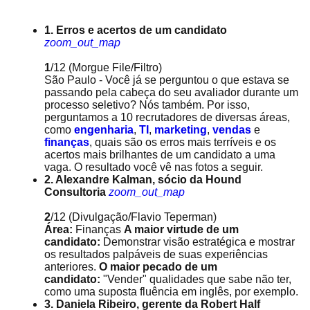
1. Erros e acertos de um candidato
zoom_out_map
1
/12
(Morgue File/Filtro)
São Paulo - Você já se perguntou o que estava se
passando pela cabeça do seu avaliador durante um
processo seletivo? Nós também. Por isso,
perguntamos a 10 recrutadores de diversas áreas,
como
engenharia
,
TI
,
marketing
,
vendas
e
finanças
, quais são os erros mais terríveis e os
acertos mais brilhantes de um candidato a uma
vaga. O resultado você vê nas fotos a seguir.
2. Alexandre Kalman, sócio da Hound
Consultoria
zoom_out_map
2
/12
(Divulgação/Flavio Teperman)
Área:
Finanças
A maior virtude de um
candidato:
Demonstrar visão estratégica e mostrar
os resultados palpáveis de suas experiências
anteriores.
O maior pecado de um
candidato:
"Vender" qualidades que sabe não ter,
como uma suposta fluência em inglês, por exemplo.
3. Daniela Ribeiro, gerente da Robert Half