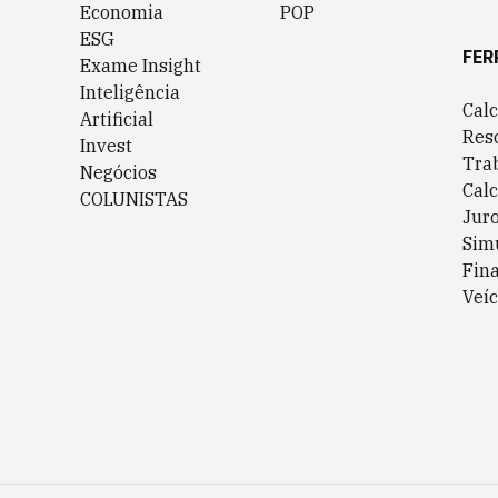
Economia
POP
ESG
FER
Exame Insight
Inteligência
Cal
Artificial
Res
Invest
Tra
Negócios
Cal
COLUNISTAS
Jur
Sim
Fin
Veíc