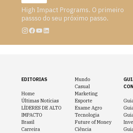
High Impact Programs. O primeiro
passso do seu próximo passo.
EDITORIAS
Mundo
GUI
Casual
CO
Home
Marketing
Últimas Notícias
Esporte
Gui
LÍDERES DE ALTO
Exame Agro
Gui
IMPACTO
Tecnologia
Gui
Brasil
Future of Money
Inv
Carreira
Ciência
Guia