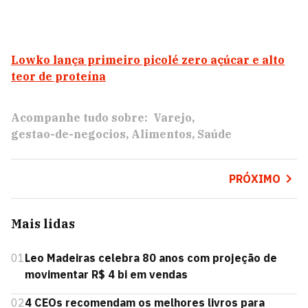
Lowko lança primeiro picolé zero açúcar e alto
teor de proteína
Acompanhe tudo sobre:
Varejo
gestao-de-negocios
Alimentos
Saúde
PRÓXIMO
Mais lidas
01
Leo Madeiras celebra 80 anos com projeção de
movimentar R$ 4 bi em vendas
02
4 CEOs recomendam os melhores livros para