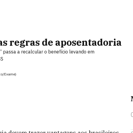
s regras de aposentadoria
a” passa a recalcular o benefício levando em
SS
oto/Exame)
ia devem trazer vantagens aos brasileiros.