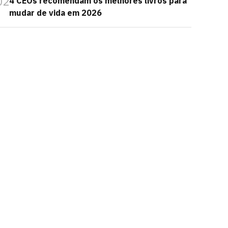
02
4 CEOs recomendam os melhores livros para
mudar de vida em 2026