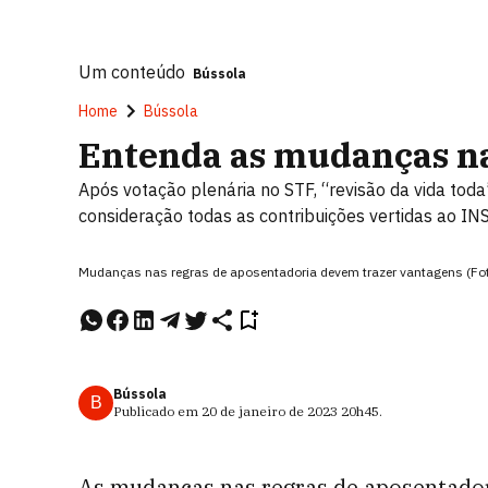
Um conteúdo
Bússola
Home
Bússola
Entenda as mudanças na
Após votação plenária no STF, “revisão da vida tod
consideração todas as contribuições vertidas ao IN
Mudanças nas regras de aposentadoria devem trazer vantagens (F
Bússola
B
Publicado em
20 de janeiro de 2023
20h45
.
As mudanças nas regras de aposentador