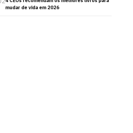
02
4 CEOs recomendam os melhores livros para
mudar de vida em 2026