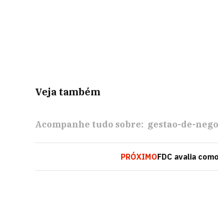
Veja também
Acompanhe tudo sobre:
gestao-de-nego
PRÓXIMO
FDC avalia com