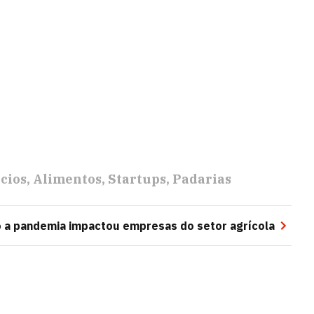
cios
Alimentos
Startups
Padarias
o a pandemia impactou empresas do setor agrícola