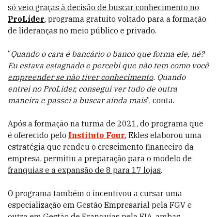
só veio graças à decisão de buscar conhecimento no
ProLíder
, programa gratuito voltado para a formação
de lideranças no meio público e privado.
“
Quando o cara é bancário o banco que forma ele, né?
Eu estava estagnado e percebi que
não tem como você
empreender se não tiver conhecimento
. Quando
entrei no ProLíder, consegui ver tudo de outra
maneira e passei a buscar ainda mais
”, conta.
Após a formação na turma de 2021, do programa que
é oferecido pelo
Instituto Four
, Ekles elaborou uma
estratégia que rendeu o crescimento financeiro da
empresa,
permitiu a preparação para o modelo de
franquias e a expansão de 8 para 17 lojas
.
O programa também o incentivou a cursar uma
especialização em Gestão Empresarial pela FGV e
outra em Gestão de Franquias pela FIA, ambas