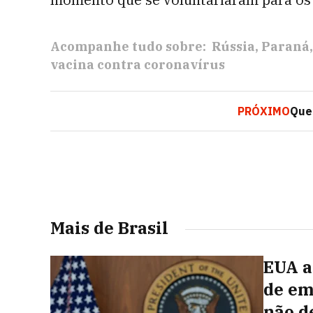
Acompanhe tudo sobre:
Rússia
Paraná
vacina contra coronavírus
PRÓXIMO
Que
Mais de Brasil
EUA a
de em
não d