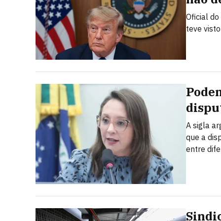
Oficial d
teve vist
Podem
dispu
A sigla a
que a dis
entre dif
Sindi