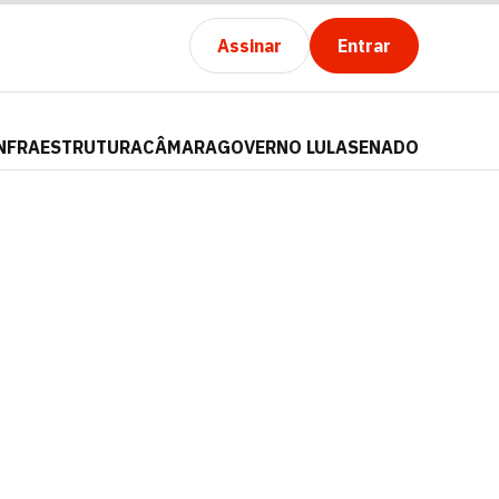
Assinar
Entrar
NFRAESTRUTURA
CÂMARA
GOVERNO LULA
SENADO